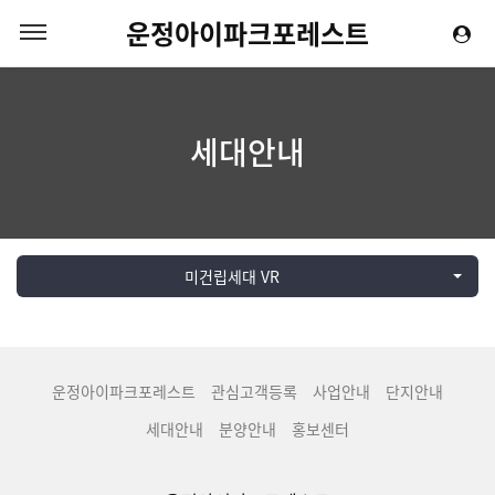
운정아이파크포레스트
세대안내
미건립세대 VR
운정아이파크포레스트
관심고객등록
사업안내
단지안내
세대안내
분양안내
홍보센터