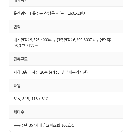
울산광역시 울주군 삼남읍 신화리 1601-2번지
면적
대지면적: 9,526.4000㎡ / 건축면적: 6,299.3007㎡ / 연면적:
96,072.7122㎡
건축규모
지하 3층 ~ 지상 26층 (4개동 및 부대복리시설)
타입
84A, 84B, 118 / 84O
세대수
공동주택 357세대 / 오피스텔 166호실