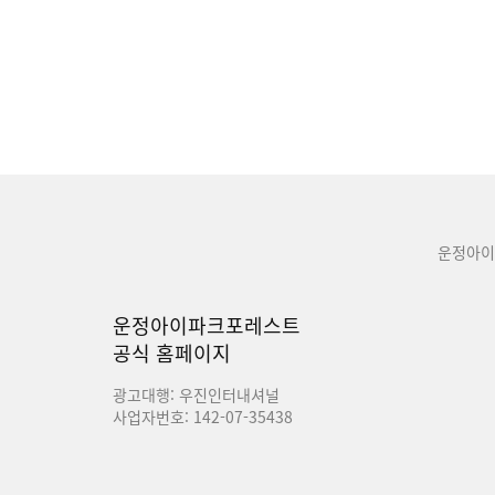
운정아이
운정아이파크포레스트
공식 홈페이지
광고대행: 우진인터내셔널
사업자번호: 142-07-35438