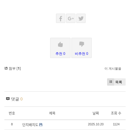
추천 0
비추천 0
첨부 [
1
]
이 게시물을
목록
댓글
0
번호
제목
날짜
조회 수
단지배치도
8
2025.10.20
1124